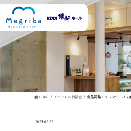
コ
ナ
ン
ビ
テ
ゲ
ン
ー
ツ
シ
に
ョ
移
ン
動
に
移
動
HOME
イベント＆相談会
商品開発チャレンジ！バス
2025.02.22