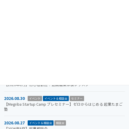
最近の投稿
2024.08.15
重要なお知らせ
【注意喚起】迷惑メール（なりすましメール）に関するお知らせ
2026.11.19
イベント
イベント＆相談会
セミナー
【参加者募集】Megriba Startup Camp 2026〈第6期〉
2026.09.30
お知らせ
イベント
イベント＆相談会
ビジコン
山口市をもっと面白くするアイデアを募集します。全国学生ビジネスア
イデアコンテスト2026
2026.08.31
イベント＆相談会
セミナー
【2026年8月】初心者歓迎！動画編集体験レッスン
2026.08.30
イベント
イベント＆相談会
セミナー
【Megriba Startup Camp プレセミナー】ゼロからはじめる 起業たまご
塾
2026.08.27
イベント＆相談会
相談会
【2026年8月】起業相談会