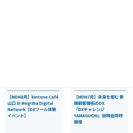
シングサイト活用術
になりました
MDN
、
イベント＆セミナー
、
MDN
、
イベント＆セミナー
、
リアル開催
、
終了
リアル開催
、
終了
2023.08.04
2023.07.06
【MDN8月】kintone Café
【MDN7月】未来を掴む 新
山口 in Megriba Digital
規顧客開拓のDX
Network【DXツール体験
「DXチャレンジ
イベント】
YAMAGUCHI」説明会同時
開催